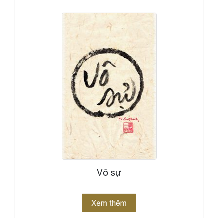
Vô sự
Xem thêm