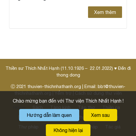
Xem thêm
Thiền sư Thích Nhất Hạnh (11.10.1926 – 22.01.2022) ♥ Đến đi
thong dong
Ⓒ 2021
thuvien-thichnhathanh.org
| Email:
bbt@thuvien-
thichnhathanh.org
|
Yểm trợ
|
Cách sử dụng thư viện
Chào mừng bạn đến với Thư viện Thích Nhất Hạnh !
Home
Sách
Tàng kinh
Tập thơ
Thiền ca
Hướng dẫn làm quen
Xem sau
Danh ngôn
Pháp thoại
Pháp môn
Thi kệ
Thư pháp
Thư thầy
Hoằng pháp
Tác giả
Không hiện lại