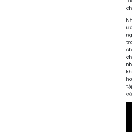
th
ch
Nh
ướ
ng
tr
ch
ch
nh
kh
ho
tậ
cá