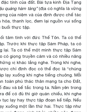
i đặc tính của đất. Bài tựa kinh Địa Tạng
hậu quảng hàm tàng”
(địa có nghĩa là vững
lượng của niệm và của định được chế tác
 hóa, thanh lọc, đem lại nguồn vui sống
 buổi thực tập.
ổi tâm tình với đức Thế Tôn. Ta có thể
ập. Trước khi thực tập Sám Pháp, ta có
ng lại. Ta có thể một mình thực tập Sám
ào có giọng truyền cảm và có nhiều năng
hững vị khác lắng nghe. Trong khi nghe,
ược chỉ định đọc có thể đọc là “chúng
ập lạy xuống khi nghe tiếng chuông. Mỗi
 hoàn toàn phú thác thân mạng ta cho Đất,
ổ đau và bế tắc trong ta. Nằm yên trong
 ra để có đủ thì giờ quán chiếu, khi nghe
 tục lạy hay thực tập đoạn kế tiếp. Nếu
lạy xuống một lần thứ hai. Thực tập như