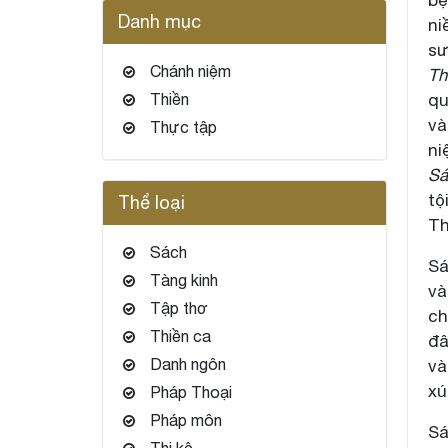
Danh mục
ni
sư
Chánh niệm
Th
Thiền
qu
và
Thực tập
ni
Sá
tộ
Thể loại
Th
Sách
Sá
Tàng kinh
và
Tập thơ
ch
Thiền ca
đâ
Danh ngôn
và
xú
Pháp Thoại
Pháp môn
Sá
Thi kệ