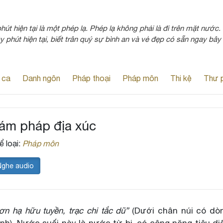
út hiện tại là một phép lạ. Phép lạ không phải là đi trên mặt nước. 
y phút hiện tại, biết trân quý sự bình an và vẻ đẹp có sẵn ngay bây 
 ca
Danh ngôn
Pháp thoại
Pháp môn
Thi kệ
Thư 
ám pháp địa xúc
ể loại:
Pháp môn
Nghe audio
ơn hạ hữu tuyền, trạc chi tắc dũ”
(Dưới chân núi có dòn
nh). Nước suối này là nước từ bi, có công năng tiêu d