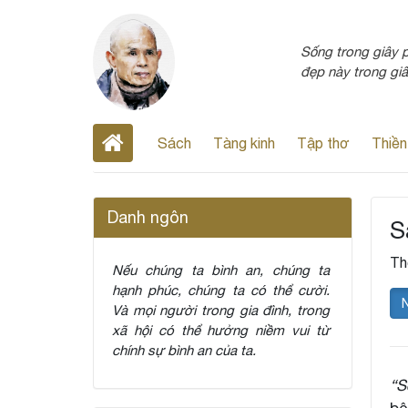
Sống trong giây ph
đẹp này trong giâ
Sách
Tàng kinh
Tập thơ
Thiền
Danh ngôn
S
Th
Nếu chúng ta bình an, chúng ta
hạnh phúc, chúng ta có thể cười.
Và mọi người trong gia đình, trong
xã hội có thể hưởng niềm vui từ
chính sự bình an của ta.
“S
bệ