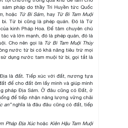
ột sám pháp do thầy Tri Huyền tức Quốc
ám,
hoặc
Từ Bi Sám,
hay
Từ Bi Tam Muội
bi. Từ bi cũng là phép quán. Đó là Từ
 của kinh Pháp Hoa. Để tâm chuyên chú
tác và lớn mạnh, đó là phép quán, đó là
uội. Cho nên gọi là
Từ Bi Tam Muội Thủy
dòng nước từ bi có khả năng tiêu trừ mọi
ử dụng nước tam muội từ bi, gọi tắt là
 Địa là đất. Tiếp xúc với đất, nương tựa
đất để cho đất ôm lấy mình và giúp mình
ng pháp Địa Sám. Ở đâu cũng có Đất, ở
xuống để tiếp nhận năng lượng vững chãi
ắc an”
nghĩa là đâu đâu cũng có đất, tiếp
m Pháp Địa Xúc
hoặc
Kiên Hậu Tam Muội