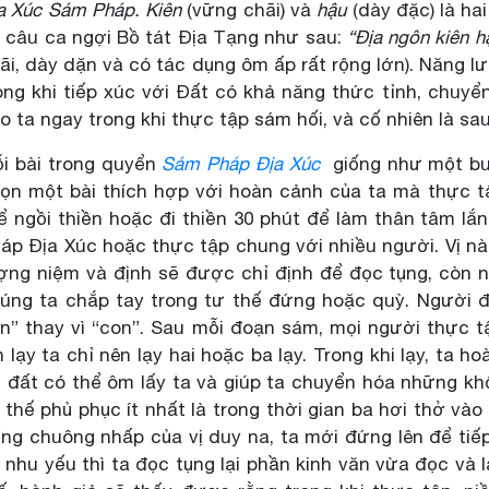
a Xúc Sám Pháp. Kiên
(vững chãi) và
hậu
(dày đặc) là ha
 câu ca ngợi Bồ tát Địa Tạng như sau:
“Địa ngôn kiên 
ãi, dày dặn và có tác dụng ôm ấp rất rộng lớn). Năng 
ong khi tiếp xúc với Đất có khả năng thức tỉnh, chuyển
o ta ngay trong khi thực tập sám hối, và cố nhiên là sau
i bài trong quyển
Sám Pháp Địa Xúc
giống như một bu
ọn một bài thích hợp với hoàn cảnh của ta mà thực t
ể ngồi thiền hoặc đi thiền 30 phút để làm thân tâm lắ
áp Địa Xúc hoặc thực tập chung với nhiều người. Vị n
ợng niệm và định sẽ được chỉ định để đọc tụng, còn n
úng ta chắp tay trong tư thế đứng hoặc quỳ. Người đ
n” thay vì “con”. Sau mỗi đoạn sám, mọi người thực t
n lạy ta chỉ nên lạy hai hoặc ba lạy. Trong khi lạy, ta
 đất có thể ôm lấy ta và giúp ta chuyển hóa những kh
 thế phủ phục ít nhất là trong thời gian ba hơi thở vào
ếng chuông nhấp của vị duy na, ta mới đứng lên để tiếp
 nhu yếu thì ta đọc tụng lại phần kinh văn vừa đọc và 