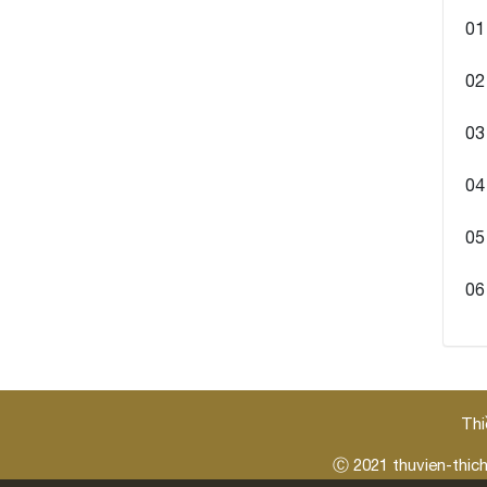
01
02
03
04
05
06
Thi
Ⓒ 2021
thuvien-thic