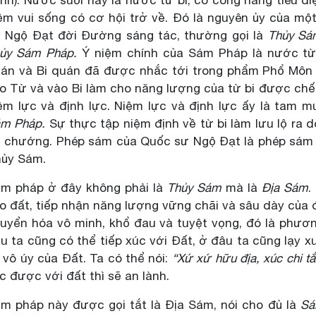
ềm vui sống có cơ hội trở về. Đó là nguyên ủy của m
 Ngộ Đạt đời Đường sáng tác, thường gọi là
Thủy S
ủy Sám Pháp.
Ý niệm chính của Sám Pháp là nước từ 
án và Bi quán đã được nhắc tới trong phẩm Phổ Môn
o Từ và vào Bi làm cho năng lượng của từ bi được chế 
ệm lực và định lực. Niệm lực và định lực ấy là tam m
m Pháp.
Sự thực tập niệm định về từ bi làm lưu lộ ra 
i chướng. Phép sám của Quốc sư Ngộ Đạt là phép sám s
ủy Sám.
m pháp ở đây không phải là
Thủy Sám
mà là
Địa Sám
.
o đất, tiếp nhận năng lượng vững chãi và sâu dày của 
uyển hóa vô minh, khổ đau và tuyệt vọng, đó là phươ
u ta cũng có thể tiếp xúc với Đất, ở đâu ta cũng lạy 
 vô úy của Đất. Ta có thể nói:
“Xứ xứ hữu địa, xúc chi t
c được với đất thì sẽ an lành.
m pháp này được gọi tắt là Địa Sám, nói cho đủ là
Sá