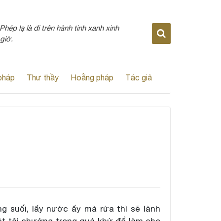
Phép lạ là đi trên hành tinh xanh xinh
giờ.
pháp
Thư thầy
Hoằng pháp
Tác giả
g suối, lấy nước ấy mà rửa thì sẽ lành
iệt tội chướng trong quá khứ để làm cho