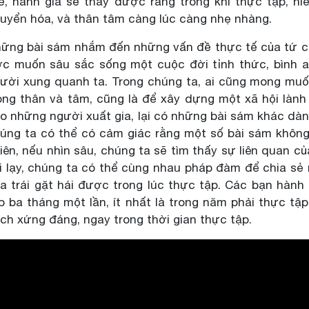
ế, hành giả sẽ thấy được rằng trong khi thực tập, n
uyển hóa, và thân tâm càng lúc càng nhẹ nhàng.
ững bài sám nhắm đến những vấn đề thực tế của tứ c
c muốn sâu sắc sống một cuộc đời tỉnh thức, bình an
ười xung quanh ta. Trong chúng ta, ai cũng mong mu
ong thân và tâm, cũng là để xây dựng một xã hội làn
o những người xuất gia, lại có những bài sám khác dàn
úng ta có thể có cảm giác rằng một số bài sám không d
iên, nếu nhìn sâu, chúng ta sẽ tìm thấy sự liên quan c
i lạy, chúng ta có thể cùng nhau pháp đàm để chia s
a trái gặt hái được trong lúc thực tập. Các bạn hành
p ba tháng một lần, ít nhất là trong năm phải thực t
ch xứng đáng, ngay trong thời gian thực tập.