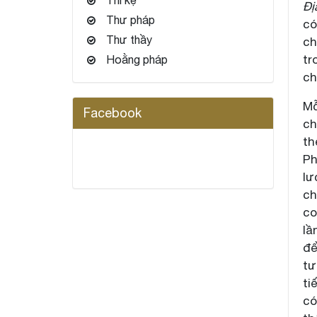
Đị
Thư pháp
có
Thư thầy
ch
tr
Hoằng pháp
ch
Mỗ
Facebook
ch
th
Ph
lư
ch
co
lầ
để
tư
ti
có