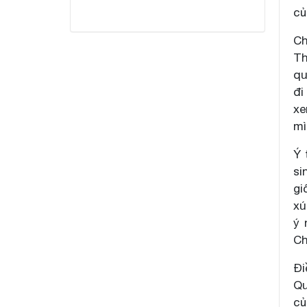
củ
Ch
Th
qu
đi
xe
mì
Ý 
si
gi
xú
ý 
Ch
Đi
Qu
củ