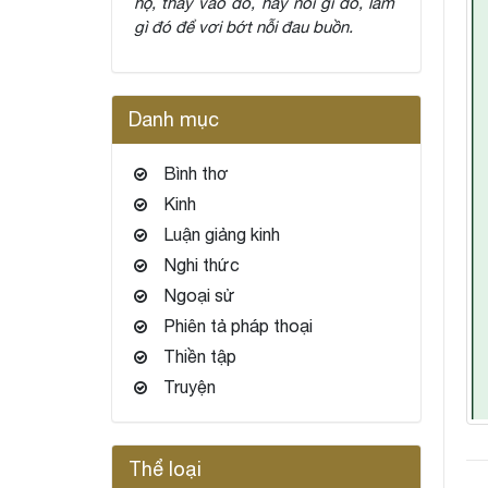
họ, thay vào đó, hãy nói gì đó, làm
gì đó để vơi bớt nỗi đau buồn.
Danh mục
Bình thơ
Kinh
Luận giảng kinh
Nghi thức
Ngoại sử
Phiên tả pháp thoại
Thiền tập
Truyện
Thể loại