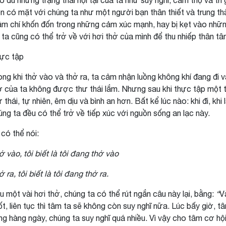
o dù những trạng thái nội tại của ta như suy nghĩ, cảm thọ và tri
ôn có mặt với chúng ta như một người bạn thân thiết và trung thà
ậm chí khốn đốn trong những cảm xúc mạnh, hay bị kẹt vào nhữ
i, ta cũng có thể trở về với hơi thở của mình để thu nhiếp thân tâ
ực tập
ong khi thở vào và thở ra, ta cảm nhận luồng không khí đang đi v
ở của ta không được thư thái lắm. Nhưng sau khi thực tập một th
ư thái, tự nhiên, êm dịu và bình an hơn. Bất kể lúc nào: khi đi, k
úng ta đều có thể trở về tiếp xúc với nguồn sống an lạc này.
 có thể nói:
ở vào, tôi biết là tôi đang thở vào
 ra, tôi biết là tôi đang thở ra.
u một vài hơi thở, chúng ta có thể rút ngắn câu này lại, bằng:
“
V
ốt, liên tục thì tâm ta sẽ không còn suy nghĩ nữa. Lúc bấy giờ, 
ng hàng ngày, chúng ta suy nghĩ quá nhiều. Vì vậy cho tâm cơ hộ