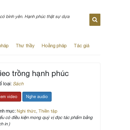
 có bình yên. Hạnh phúc thật sự dựa
pháp
Thư thầy
Hoằng pháp
Tác giả
ieo trồng hạnh phúc
ể loại:
Sách
em video
Nghe audio
nh mục:
Nghi thức
,
Thiền tập
ếu có điều kiện mong quý vị đọc tác phẩm bằng
h in )