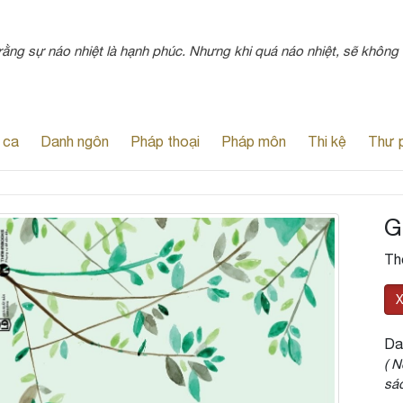
ằng sự náo nhiệt là hạnh phúc. Nhưng khi quá náo nhiệt, sẽ không
 ca
Danh ngôn
Pháp thoại
Pháp môn
Thi kệ
Thư 
G
Th
X
Da
( N
sác