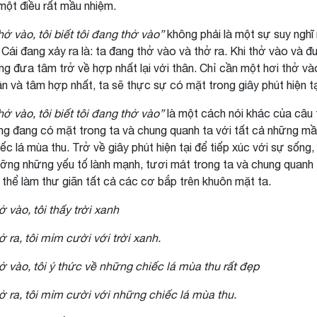
 một điều rất mầu nhiệm.
hở vào, tôi biết tôi đang thở vào”
không phải là một sự suy nghĩ
. Cái đang xảy ra là: ta đang thở vào và thở ra. Khi thở vào và 
ng đưa tâm trở về hợp nhất lại với thân. Chỉ cần một hơi thở vào
ân và tâm hợp nhất, ta sẽ thực sự có mặt trong giây phút hiện tạ
hở vào, tôi biết tôi đang thở vào”
là một cách nói khác của câu
ng đang có mặt trong ta và chung quanh ta với tất cả những mầ
iếc lá mùa thu. Trở về giây phút hiện tại để tiếp xúc với sự sống,
ỡng những yếu tố lành mạnh, tươi mát trong ta và chung quanh ta
 thể làm thư giãn tất cả các cơ bắp trên khuôn mặt ta.
ở vào, tôi thấy trời xanh
ở ra, tôi mỉm cười với trời xanh.
ở vào, tôi ý thức về những chiếc lá mùa thu rất đẹp
ở ra, tôi mỉm cười với những chiếc lá mùa thu.