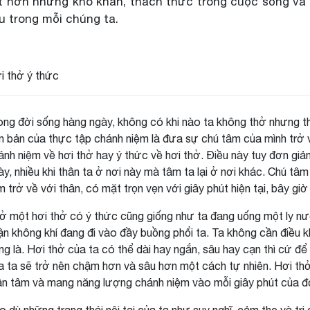
t hơn những khó khăn, thách thức trong cuộc sống và 
u trong mỗi chúng ta.
i thở ý thức
ong đời sống hàng ngày, không có khi nào ta không thở nhưng th
n bản của thực tập chánh niệm là đưa sự chú tâm của mình trở về
ánh niệm về hơi thở hay ý thức về hơi thở. Điều này tuy đơn giả
ày, nhiều khi thân ta ở nơi này mà tâm ta lại ở nơi khác. Chú tâ
m trở về với thân, có mặt trọn vẹn với giây phút hiện tại, bây giờ
ở một hơi thở có ý thức cũng giống như ta đang uống một ly n
ận không khí đang đi vào đầy buồng phổi ta. Ta không cần điều k
ng là. Hơi thở của ta có thể dài hay ngắn, sâu hay cạn thì cứ đ
a ta sẽ trở nên chậm hơn và sâu hơn một cách tự nhiên. Hơi thở 
ân tâm và mang năng lượng chánh niệm vào mỗi giây phút của đ