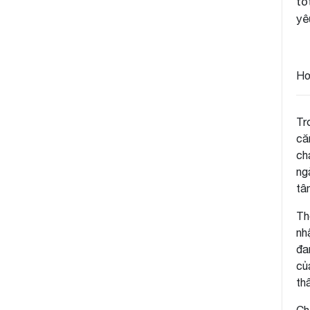
tố
yê
Hơ
Tr
că
ch
ng
tâ
Th
nh
đa
củ
th