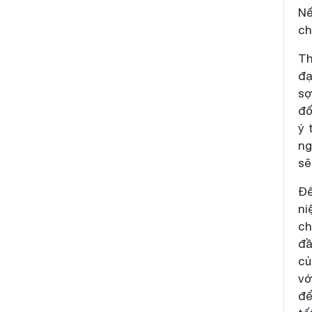
Nế
ch
Th
đạ
sợ
đố
ý 
ng
sẽ
Để
ni
ch
đầ
củ
vớ
để