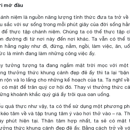
i mở đầu
ánh niệm là nguồn năng lượng tỉnh thức đưa ta trở về vớ
u sắc với sự sống trong mỗi phút giây của đời sống hằ
 để thực tập chánh niệm. Chúng ta có thể thực tập 
ên đường đi từ nơi này đến nơi khác. Ta vẫn có thể 
m hằng ngày như đi, đứng, nằm, ngồi, làm việc, ăn, u
ức là mình đang làm những công việc ấy.
y tưởng tượng ta đang ngắm mặt trời mọc với một 
ng thưởng thức khung cảnh đẹp đẽ ấy thì ta lại “bận
n rộn và lo lắng cho những kế hoạch của ta. Ta nghĩ 
 có mặt để trân quý cơ hội đó. Thay vì thưởng thức cản
ững khoảnh khắc quý giá ấy trôi qua oan uổng.
u quả thực như vậy, ta có thể sử dụng một phương pháp
 kéo tâm về và tập trung tâm ý vào hơi thở vào – ra. Th
ây phút hiện tại. Thân tâm hợp nhất, ta sẽ có mặt
ưởng thức khung cảnh đẹp đẽ ấy. Bằng cách trở về với