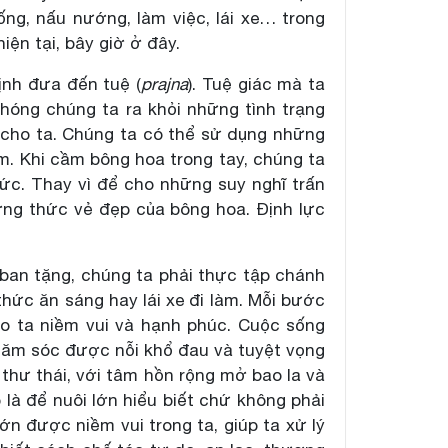
ng, nấu nướng, làm việc, lái xe… trong
iện tại, bây giờ ở đây.
định đưa đến tuệ (
prajna
). Tuệ giác mà ta
hóng chúng ta ra khỏi những tình trạng
c cho ta. Chúng ta có thể sử dụng những
. Khi cầm bông hoa trong tay, chúng ta
hức. Thay vì để cho những suy nghĩ trấn
ởng thức vẻ đẹp của bông hoa. Định lực
an tặng, chúng ta phải thực tập chánh
thức ăn sáng hay lái xe đi làm. Mỗi bước
o ta niềm vui và hạnh phúc. Cuộc sống
hăm sóc được nỗi khổ đau và tuyệt vọng
thư thái, với tâm hồn rộng mở bao la và
 là để nuôi lớn hiểu biết chứ không phải
ớn được niềm vui trong ta, giúp ta xử lý