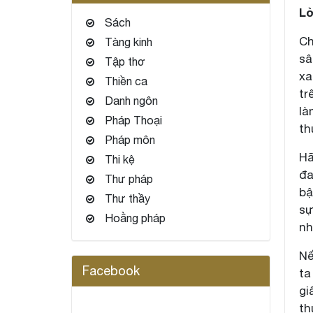
Lờ
Sách
Ch
Tàng kinh
sâ
Tập thơ
xa
Thiền ca
tr
Danh ngôn
là
Pháp Thoại
th
Pháp môn
Hã
Thi kệ
đa
Thư pháp
bậ
Thư thầy
sự
Hoằng pháp
nh
Nế
Facebook
ta
gi
th