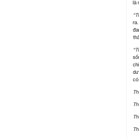
là
“T
ra
đa
th
“T
số
ch
dư
có
Th
Th
Th
Th