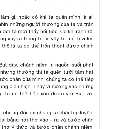
m gì, hoặc có khi ta quên mình là ai.
nhìn những người thương của ta và trân
ời ta mới thấy hối tiếc. Có khi rảnh rỗi
g xảy ra trong ta. Vì vậy ta mở ti vi lên
 thế là ta có thể trốn thoát được chính
 Bụt dạy, chánh niệm là nguồn suối phát
a nhưng thường thì ta quên tưới tẩm hạt
ước chân của mình, chúng ta có thể tiếp
úng biểu hiện. Thay vì nương vào những
g ta có thể tiếp xúc được với Bụt, với
 nhưng đòi hỏi chúng ta phải tập luyện.
 lại bằng hơi thở vào – ra và bước chân
i thở ý thức và bước chân chánh niệm.