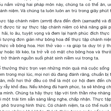
u nắm vững hai pháp môn này, chúng ta có thể ăn, uố
ánh niệm. Và chúng ta luôn luôn an trú trong giây phút h
ực tập chánh niệm (
smrti
) đưa đến định (
samadhi
) và 
t được từ sự thực tập chánh niệm có khả năng giải p
 hãi, lo âu, tuyệt vọng và đem lại hạnh phúc đích thự
i tượng đơn giản như bông hoa để thực tập chánh niệm
thức về bông hoa. Hơi thở vào – ra giúp ta duy trì ý t
ự hoặc lôi kéo, ta trở về có mặt cho bông hoa và thư
 trở thành nguồn suối phát sinh niềm vui trong ta.
 thưởng thức trọn vẹn những món quà mà cuộc sống b
ệm trong mọi lúc, mọi nơi dù đang đánh răng, chuẩn bị 
ân, mỗi hơi thở đều có thể là một cơ hội đem đến ch
y rẫy khổ đau. Nếu không đủ hạnh phúc, ta sẽ không c
a mình. Chúng ta hãy thực tập với tinh thần nhẹ nhàng 
i một trái tim sẵn sàng lắng nghe, chấp nhận. Thực tập
 phô trương hình thức. Có chánh niệm, ta có thể nuôi l