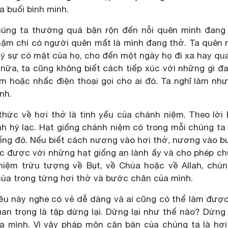
a buổi bình minh.
úng ta thường quá bận rộn đến nỗi quên mình đang là
ậm chí có người quên mất là mình đang thở. Ta quên 
ý sự có mặt của họ, cho đến một ngày họ đi xa hay qua đ
 nữa, ta cũng không biết cách tiếp xúc với những gì đan
m hoặc nhấc điện thoại gọi cho ai đó. Ta nghĩ làm như
nh.
thức về hơi thở là tinh yếu của chánh niệm. Theo lời
nh hỷ lạc. Hạt giống chánh niệm có trong mỗi chúng t
ống đó. Nếu biết cách nương vào hơi thở, nương vào b
c được với những hạt giống an lành ấy và cho phép ch
niệm trừu tượng về Bụt, về Chúa hoặc về Allah, chún
úa trong từng hơi thở và bước chân của mình.
ều này nghe có vẻ dễ dàng và ai cũng có thể làm được,
an trọng là tập dừng lại. Dừng lại như thế nào? Dừng
a mình. Vì vậy pháp môn căn bản của chúng ta là hơ