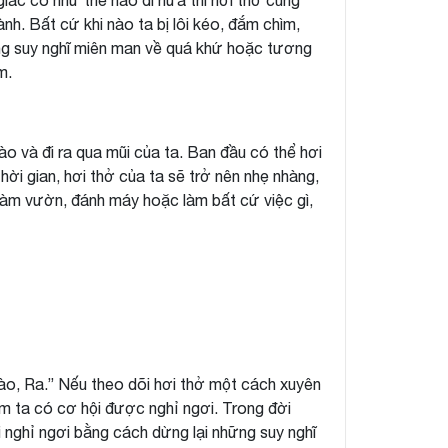
 giác có như thế nào đi nữa thì hơi thở cũng
nh. Bất cứ khi nào ta bị lôi kéo, đắm chìm,
ng suy nghĩ miên man về quá khứ hoặc tương
m.
ào và đi ra qua mũi của ta. Ban đầu có thể hơi
ời gian, hơi thở của ta sẽ trở nên nhẹ nhàng,
hi làm vườn, đánh máy hoặc làm bất cứ việc gì,
ào, Ra.” Nếu theo dõi hơi thở một cách xuyên
tâm ta có cơ hội được nghỉ ngơi. Trong đời
i nghỉ ngơi bằng cách dừng lại những suy nghĩ