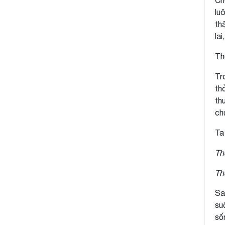
Ch
lu
th
la
Th
Tr
th
th
ch
Ta
Th
Thở
Sa
su
số