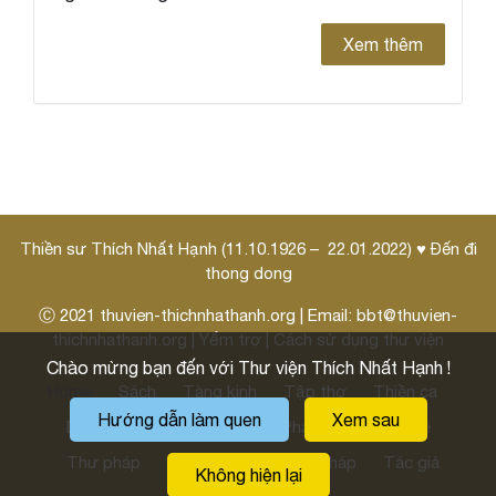
Xem thêm
Thiền sư Thích Nhất Hạnh (11.10.1926 – 22.01.2022) ♥ Đến đi
thong dong
Ⓒ 2021
thuvien-thichnhathanh.org
| Email:
bbt@thuvien-
thichnhathanh.org
|
Yểm trợ
|
Cách sử dụng thư viện
Chào mừng bạn đến với Thư viện Thích Nhất Hạnh !
Home
Sách
Tàng kinh
Tập thơ
Thiền ca
Hướng dẫn làm quen
Xem sau
Danh ngôn
Pháp thoại
Pháp môn
Thi kệ
Thư pháp
Thư thầy
Hoằng pháp
Tác giả
Không hiện lại