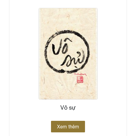
Vô sự
Xem thêm