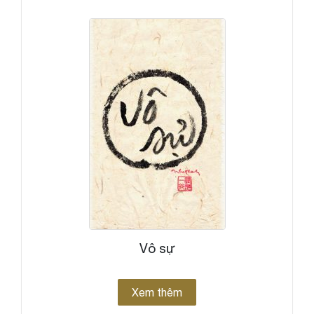
Vô sự
Xem thêm