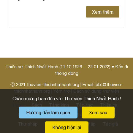
Xem thêm
Thiền sư Thích Nhất Hạnh (11.10.1926 – 22.01.2022) ♥ Đến đi
thong dong
Ⓒ 2021
thuvien-thichnhathanh.org
| Email:
bbt@thuvien-
thichnhathanh.org
|
Yểm trợ
|
Cách sử dụng thư viện
Chào mừng bạn đến với Thư viện Thích Nhất Hạnh !
Home
Sách
Tàng kinh
Tập thơ
Thiền ca
Hướng dẫn làm quen
Xem sau
Danh ngôn
Pháp thoại
Pháp môn
Thi kệ
Thư pháp
Thư thầy
Hoằng pháp
Tác giả
Không hiện lại