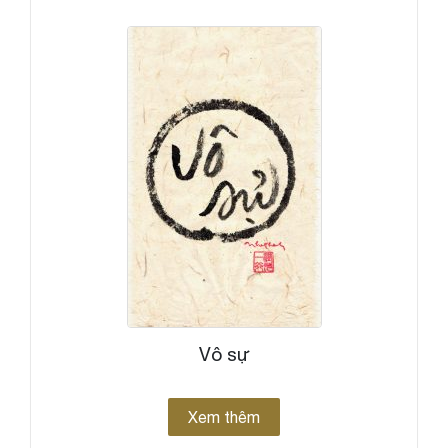
Vô sự
Xem thêm