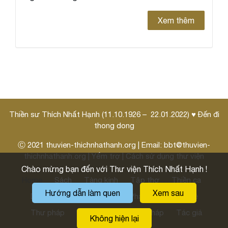
Xem thêm
Thiền sư Thích Nhất Hạnh (11.10.1926 – 22.01.2022) ♥ Đến đi
thong dong
Ⓒ 2021
thuvien-thichnhathanh.org
| Email:
bbt@thuvien-
thichnhathanh.org
|
Yểm trợ
|
Cách sử dụng thư viện
Chào mừng bạn đến với Thư viện Thích Nhất Hạnh !
Home
Sách
Tàng kinh
Tập thơ
Thiền ca
Hướng dẫn làm quen
Xem sau
Danh ngôn
Pháp thoại
Pháp môn
Thi kệ
Thư pháp
Thư thầy
Hoằng pháp
Tác giả
Không hiện lại