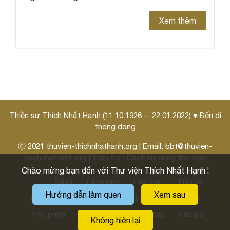
Xem thêm
Thiền sư Thích Nhất Hạnh (11.10.1926 – 22.01.2022) ♥ Đến đi
thong dong
Ⓒ 2021
thuvien-thichnhathanh.org
| Email:
bbt@thuvien-
thichnhathanh.org
|
Yểm trợ
|
Cách sử dụng thư viện
Chào mừng bạn đến với Thư viện Thích Nhất Hạnh !
Home
Sách
Tàng kinh
Tập thơ
Thiền ca
Hướng dẫn làm quen
Xem sau
Danh ngôn
Pháp thoại
Pháp môn
Thi kệ
Thư pháp
Thư thầy
Hoằng pháp
Tác giả
Không hiện lại