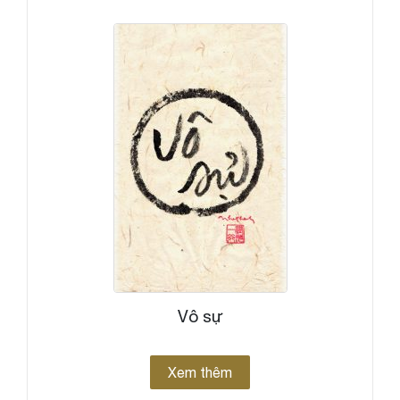
Vô sự
Xem thêm