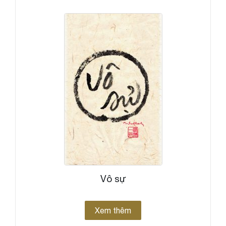
Vô sự
Xem thêm