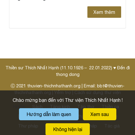
Xem thêm
Thiền sư Thích Nhất Hạnh (11.10.1926 – 22.01.2022) ♥ Đến đi
thong dong
Ⓒ 2021
thuvien-thichnhathanh.org
| Email:
bbt@thuvien-
thichnhathanh.org
|
Yểm trợ
|
Cách sử dụng thư viện
Chào mừng bạn đến với Thư viện Thích Nhất Hạnh !
Home
Sách
Tàng kinh
Tập thơ
Thiền ca
Hướng dẫn làm quen
Xem sau
Danh ngôn
Pháp thoại
Pháp môn
Thi kệ
Thư pháp
Thư thầy
Hoằng pháp
Tác giả
Không hiện lại