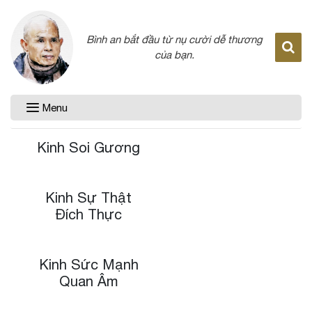
Bình an bắt đầu từ nụ cười dễ thương
của bạn.
Menu
Kinh Soi Gương
Kinh Sự Thật
Ðích Thực
Kinh Sức Mạnh
Quan Âm