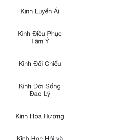
Kinh Luyến Ái
Kinh Điều Phục
Tâm Ý
Kinh Đối Chiếu
Kinh Đời Sống
Đạo Lý
Kinh Hoa Hương
Kinh Học Hỏi và