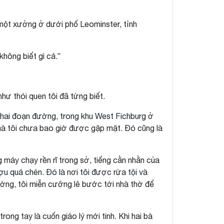
 một xưởng ở dưới phố Leominster, tỉnh
không biết gì cả.”
 như thói quen tôi đã từng biết.
 hai đoạn đường, trong khu West Fichburg ở
i mà tôi chưa bao giờ được gặp mặt. Đó cũng là
máy chạy rền rĩ trong sở, tiếng cằn nhằn của
u quá chén. Đó là nơi tôi được rửa tội và
rường, tôi miễn cưỡng lê bước tới nhà thờ để
rong tay là cuốn giáo lý mới tinh. Khi hai bà