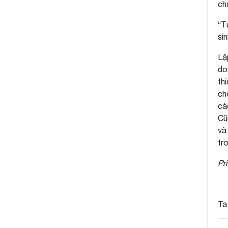
ch
“T
si
Lậ
do
th
ch
cá
Cũ
và
tro
Pr
Ta