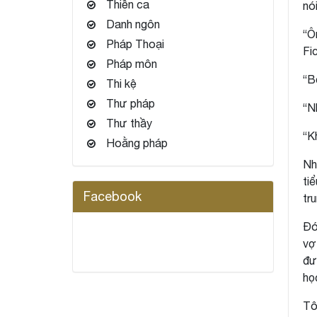
Thiền ca
nói
Danh ngôn
“Ô
Pháp Thoại
Fi
Pháp môn
“B
Thi kệ
Thư pháp
“N
Thư thầy
“K
Hoằng pháp
Nh
ti
Facebook
tru
Đó
vợ
đư
họ
Tô