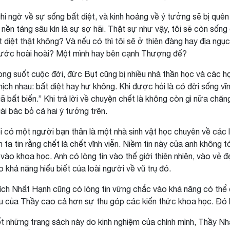
hi ngờ về sự sống bất diệt, và kinh hoảng về ý tưởng sẽ bị quên 
 nền tảng sâu kín là sự sợ hãi. Thật sự như vậy, tôi sẽ còn sống
t diệt thật không? Và nếu có thì tôi sẽ ở thiên đàng hay địa ng
ước hoài hoài? Một mình hay bên cạnh Thượng đế?
ong suốt cuộc đời, đức Bụt cũng bị nhiều nhà thần học và các học 
hịch nhau: bất diệt hay hư không. Khi được hỏi là có đời sống vĩn
ã bất biến.” Khi trả lời về chuyện chết là không còn gì nữa chăn
ài bác bỏ cả hai ý tưởng trên.
i có một người bạn thân là một nhà sinh vật học chuyên về các l
h ta tin rằng chết là chết vĩnh viễn. Niềm tin này của anh không tớ
n vào khoa học. Anh có lòng tin vào thế giới thiên nhiên, vào vẻ
o khả năng hiểu biết của loài người về vũ trụ đó.
ích Nhất Hạnh cũng có lòng tin vững chắc vào khả năng có thể 
êu của Thầy cao cả hơn sự thu góp các kiến thức khoa học. Đó là 
ết những trang sách này do kinh nghiệm của chính mình, Thầy N