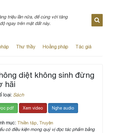
ng triệu lần nữa, để cùng với tăng
độ ngay trên mặt đất này.
pháp
Thư thầy
Hoằng pháp
Tác giả
hông diệt không sinh đừng
ợ hãi
ể loại:
Sách
ọc pdf
Xem video
Nghe audio
nh mục:
Thiền tập
,
Truyện
ếu có điều kiện mong quý vị đọc tác phẩm bằng