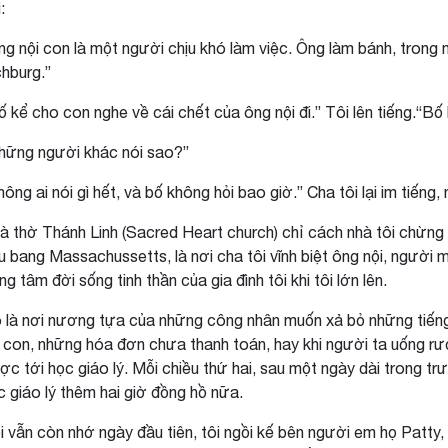
:
ng nội con là một người chịu khó làm việc. Ông làm bánh, trong
chburg.”
ố kể cho con nghe về cái chết của ông nội đi.” Tôi lên tiếng.“Bố 
hững người khác nói sao?”
hông ai nói gì hết, và bố không hỏi bao giờ.” Cha tôi lại im tiếng,
à thờ Thánh Linh (Sacred Heart church) chỉ cách nhà tôi chừng
ểu bang Massachussetts, là nơi cha tôi vĩnh biệt ông nội, ngườ
ng tâm đời sống tinh thần của gia đình tôi khi tôi lớn lên.
 là nơi nương tựa của những công nhân muốn xả bỏ những tiếng 
 con, những hóa đơn chưa thanh toán, hay khi người ta uống rượ
ợc tới học giáo lý. Mỗi chiều thứ hai, sau một ngày dài trong t
c giáo lý thêm hai giờ đồng hồ nữa.
i vẫn còn nhớ ngày đầu tiên, tôi ngồi kế bên người em họ Patty, t