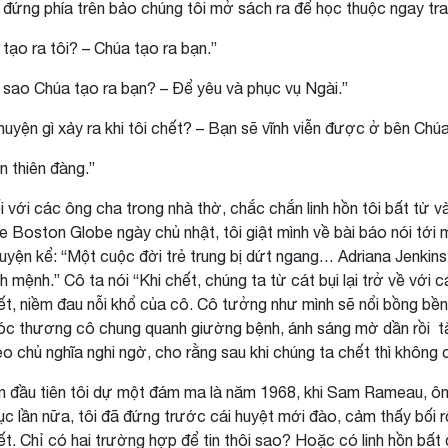
 đứng phía trên bảo chúng tôi mở sách ra để học thuộc ngay tra
i tạo ra tôi? – Chúa tạo ra bạn.”
ì sao Chúa tạo ra bạn? – Để yêu và phục vụ Ngài.”
huyện gì xảy ra khi tôi chết? – Bạn sẽ vĩnh viễn được ở bên Chúa
ên thiên đàng.”
i với các ông cha trong nhà thờ, chắc chắn linh hồn tôi bất tử 
e Boston Globe ngày chủ nhật, tôi giật mình về bài báo nói tới 
uyện kể: “Một cuộc đời trẻ trung bị dứt ngang… Adriana Jenkin
nh mệnh.” Cô ta nói “Khi chết, chúng ta từ cát bụi lại trở về vớ
ết, niềm đau nỗi khổ của cô. Cô tưởng như mình sẽ nổi bồng bền
óc thương cô chung quanh giường bệnh, ánh sáng mờ dần rồi tắt
eo chủ nghĩa nghi ngờ, cho rằng sau khi chúng ta chết thì không cò
n đầu tiên tôi dự một đám ma là năm 1968, khi Sam Rameau, ông 
ục lần nữa, tôi đã đứng trước cái huyệt mới đào, cảm thấy bối rối
ết. Chỉ có hai trường hợp để tin thôi sao? Hoặc có linh hồn bất 