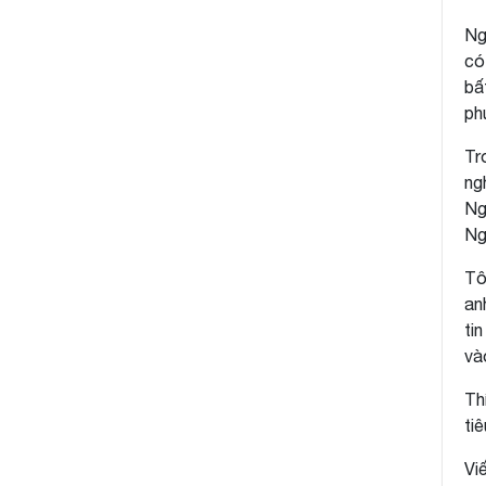
Ng
có
bấ
ph
Tr
ng
Ng
Ng
Tô
an
ti
và
Th
ti
Vi