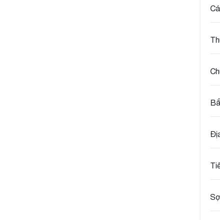
Cá
Th
Ch
Bắ
Đị
Ti
Sợ