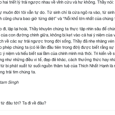
o hai triết lý trái ngược nhau về vĩnh cửu và hư không. Thầy nói:
ự muôn đời tôi vẫn tự do. Tử sinh chỉ là cửa ngõ ra vào, tử sinh
nh cũng chưa bao giờ từng diệt” và “Nỗi khổ lớn nhất của chúng ta 
p đi, lập lại hoài, Thầy khuyên chúng ta thực tập nhìn sâu để c
 của con đường chính giữa, không bị kẹt vào cả hai ý niệm của vĩ
ích về các sự trái ngược trong đời sống, Thầy đã nhẹ nhàng vé
o phép chúng ta (có lẽ lần đầu tiên trong đời) được biết rằng sự
c ý niệm và hiểu biết sai lầm của chính mình mà thôi. Tri kiến về
ng như những điều vi tế, đẹp đẽ khác, cách thưởng thức hay nhất
 từ bi phát xuất từ suối nguồn thâm tuệ của Thích Nhất Hạnh là
ng trái tim chúng ta.
itam Singh
 từ đâu tới? Ta đi về đâu?