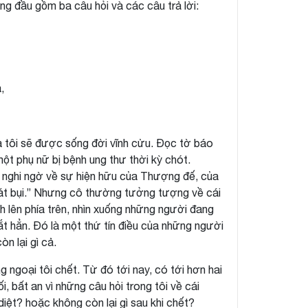
ng đầu gồm ba câu hỏi và các câu trả lời:
,
và tôi sẽ được sống đời vĩnh cửu. Đọc tờ báo
một phụ nữ bị bệnh ung thư thời kỳ chót.
s nghi ngờ về sự hiện hữu của Thượng đế, của
i cát bụi.” Nhưng cô thường tưởng tượng về cái
h lên phía trên, nhìn xuống những người đang
 hẳn. Đó là một thứ tín điều của những người
n lại gì cả.
ngoại tôi chết. Từ đó tới nay, có tới hơn hai
, bất an vì những câu hỏi trong tôi về cái
diệt? hoặc không còn lại gì sau khi chết?