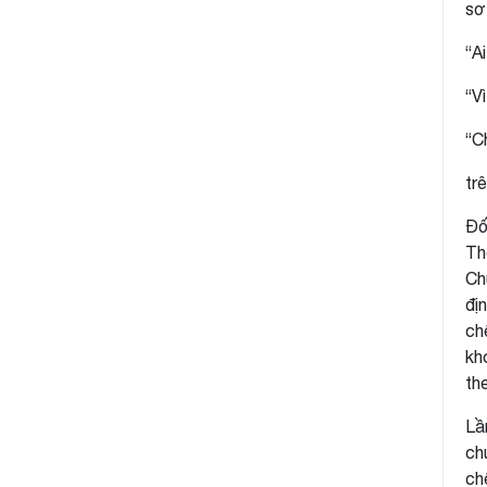
sơ
“A
“V
“C
tr
Đố
Th
Ch
đị
ch
kh
th
Lầ
ch
ch