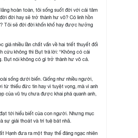
lãng hoàn toàn, tôi sống suốt đời với cái tâm
 đời đời hay sẽ trở thành hư vô? Có linh hồn
ục? Tôi sẽ đời đời khốn khổ hay được hưởng
giả nhiều lần chất vấn về hai triết thuyết đối
h cửu không thì Bụt trả lời: “Không có cái
g. Bụt nói không có gì trở thành hư vô cả.
oài sống dưới biển. Giống như nhiều người,
i từ thiếu đức tin hay vì tuyệt vọng, mà vì anh
 đẹp của vũ trụ chưa được khai phá quanh anh,
đạt tới hiểu biết của con người. Nhưng mục
sự giải thoát và trí tuệ bát nhã.
hất Hạnh đưa ra một thay thế đáng ngạc nhiên