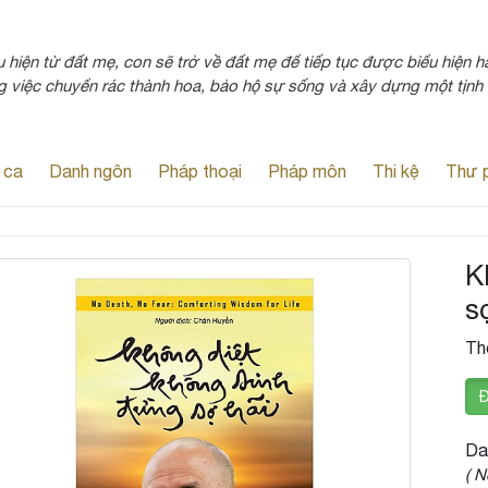
hiện từ đất mẹ, con sẽ trở về đất mẹ để tiếp tục được biểu hiện hà
g việc chuyển rác thành hoa, bảo hộ sự sống và xây dựng một tịnh 
 ca
Danh ngôn
Pháp thoại
Pháp môn
Thi kệ
Thư 
K
s
Th
Đ
Da
( N