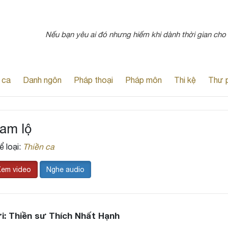
Nếu bạn yêu ai đó nhưng hiếm khi dành thời gian cho h
 ca
Danh ngôn
Pháp thoại
Pháp môn
Thi kệ
Thư 
am lộ
ể loại:
Thiền ca
Xem video
Nghe audio
i: Thiền sư Thích Nhất Hạnh